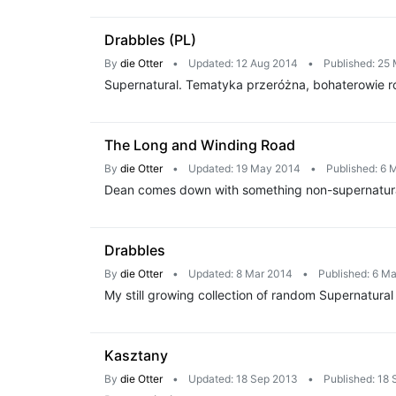
Drabbles (PL)
By
die Otter
•
Updated: 12 Aug 2014
•
Published: 25
Supernatural. Tematyka przeróżna, bohaterowie rów
The Long and Winding Road
By
die Otter
•
Updated: 19 May 2014
•
Published: 6
Dean comes down with something non-supernatural f
Drabbles
By
die Otter
•
Updated: 8 Mar 2014
•
Published: 6 M
My still growing collection of random Supernatural
Kasztany
By
die Otter
•
Updated: 18 Sep 2013
•
Published: 18