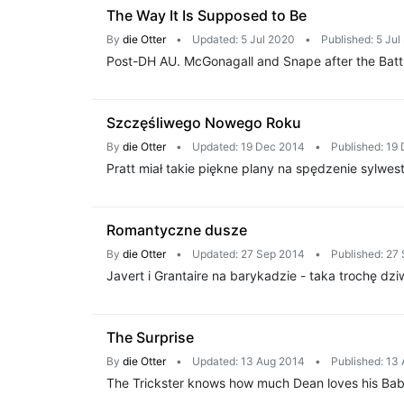
The Way It Is Supposed to Be
By
die Otter
•
Updated: 5 Jul 2020
•
Published: 5 Ju
Post-DH AU. McGonagall and Snape after the Battle 
Szczęśliwego Nowego Roku
By
die Otter
•
Updated: 19 Dec 2014
•
Published: 19
Pratt miał takie piękne plany na spędzenie sylwe
Romantyczne dusze
By
die Otter
•
Updated: 27 Sep 2014
•
Published: 27
Javert i Grantaire na barykadzie - taka trochę dzi
The Surprise
By
die Otter
•
Updated: 13 Aug 2014
•
Published: 13
The Trickster knows how much Dean loves his Baby