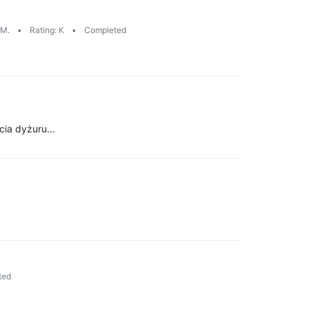
 M.
•
Rating: K
•
Completed
ia dyżuru...
ted