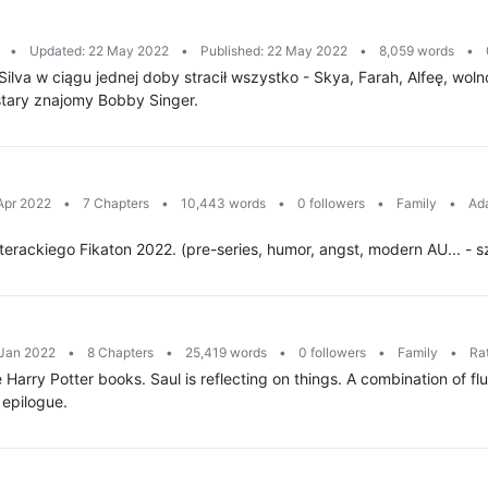
n
•
Updated: 22 May 2022
•
Published: 22 May 2022
•
8,059 words
•
Silva w ciągu jednej doby stracił wszystko - Skya, Farah, Alfeę, wo
tary znajomy Bobby Singer.
Apr 2022
•
7 Chapters
•
10,443 words
•
0 followers
•
Family
•
Ada
iterackiego Fikaton 2022. (pre-series, humor, angst, modern AU... 
 Jan 2022
•
8 Chapters
•
25,419 words
•
0 followers
•
Family
•
Rat
Harry Potter books. Saul is reflecting on things. A combination of fluff
 epilogue.