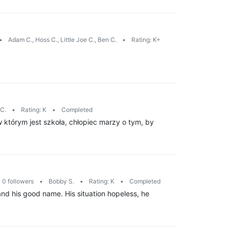
•
Adam C., Hoss C., Little Joe C., Ben C.
•
Rating: K+
 C.
•
Rating: K
•
Completed
którym jest szkoła, chłopiec marzy o tym, by
0 followers
•
Bobby S.
•
Rating: K
•
Completed
 and his good name. His situation hopeless, he