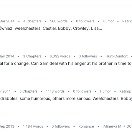
 Mar 2014
•
4 Chapters
•
560 words
•
0 followers
•
Humor
•
Ratin
nież: wee!chesters, Castiel, Bobby, Crowley, Lisa...
 May 2014
•
3 Chapters
•
6,392 words
•
0 followers
•
Hurt-Comfort
or a change. Can Sam deal with his anger at his brother in time to s
ar 2014
•
8 Chapters
•
1,118 words
•
0 followers
•
Humor
•
Rating:
 drabbles, some humorous, others more serious. Wee!chesters, Bobby, 
 Sep 2013
•
1,484 words
•
0 followers
•
Romance
•
[Minerva M. + OC