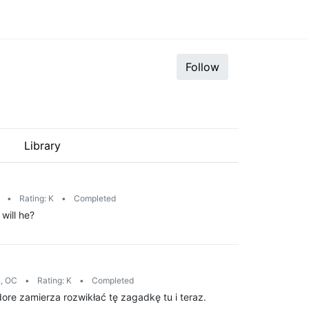
Follow
Library
.
•
Rating: K
•
Completed
will he?
., OC
•
Rating: K
•
Completed
ore zamierza rozwikłać tę zagadkę tu i teraz.