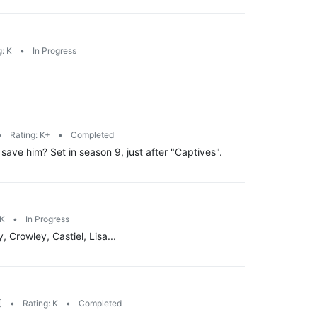
g: K
•
In Progress
•
Rating: K+
•
Completed
ave him? Set in season 9, just after "Captives".
 K
•
In Progress
Crowley, Castiel, Lisa...
]
•
Rating: K
•
Completed