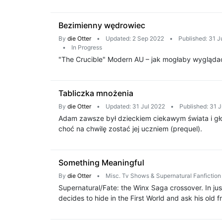
Bezimienny wędrowiec
By
die Otter
•
Updated: 2 Sep 2022
•
Published: 31 J
•
In Progress
"The Crucible" Modern AU – jak mogłaby wyglądać
Tabliczka mnożenia
By
die Otter
•
Updated: 31 Jul 2022
•
Published: 31 
Adam zawsze był dzieckiem ciekawym świata i gło
choć na chwilę zostać jej uczniem (prequel).
Something Meaningful
By
die Otter
•
Misc. Tv Shows & Supernatural Fanfictio
Supernatural/Fate: the Winx Saga crossover. In jus
decides to hide in the First World and ask his old 