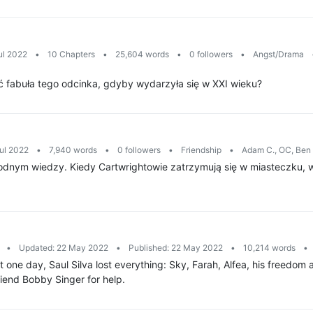
ul 2022
•
10 Chapters
•
25,604 words
•
0 followers
•
Angst/Drama
 fabuła tego odcinka, gdyby wydarzyła się w XXI wieku?
Jul 2022
•
7,940 words
•
0 followers
•
Friendship
•
Adam C., OC, Ben
dnym wiedzy. Kiedy Cartwrightowie zatrzymują się w miasteczku, w 
n
•
Updated: 22 May 2022
•
Published: 22 May 2022
•
10,214 words
•
t one day, Saul Silva lost everything: Sky, Farah, Alfea, his freedom
friend Bobby Singer for help.