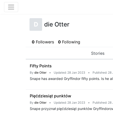
D
die Otter
0
Followers
0
Following
Stories
Fifty Points
By
die Otter
•
Updated: 28 Jan 2023
•
Published: 28
Snape has awarded Gryffindor fifty points. Is he al
Pięćdziesiąt punktów
By
die Otter
•
Updated: 28 Jan 2023
•
Published: 28
Snape przyznał pięćdziesiąt punktów Gryffindorowi