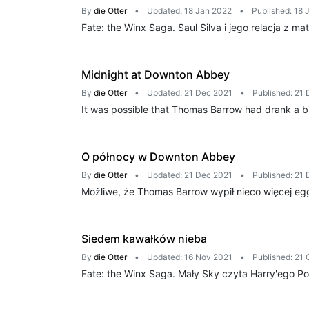
By
die Otter
•
Updated: 18 Jan 2022
•
Published: 18 
Fate: the Winx Saga. Saul Silva i jego relacja z mat
Midnight at Downton Abbey
By
die Otter
•
Updated: 21 Dec 2021
•
Published: 21
It was possible that Thomas Barrow had drank a 
O północy w Downton Abbey
By
die Otter
•
Updated: 21 Dec 2021
•
Published: 21
Możliwe, że Thomas Barrow wypił nieco więcej eg
Siedem kawałków nieba
By
die Otter
•
Updated: 16 Nov 2021
•
Published: 21 
Fate: the Winx Saga. Mały Sky czyta Harry'ego Pot