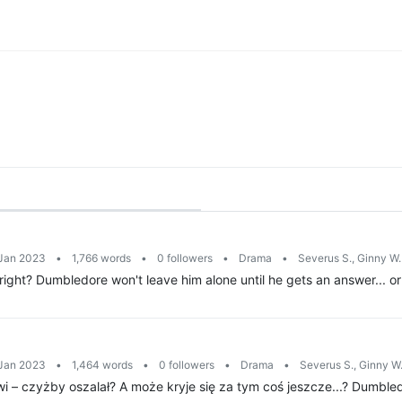
 Jan 2023
•
1,766 words
•
0 followers
•
Drama
•
Severus S., Ginny W
right? Dumbledore won't leave him alone until he gets an answer... or 
 Jan 2023
•
1,464 words
•
0 followers
•
Drama
•
Severus S., Ginny W
 – czyżby oszalał? A może kryje się za tym coś jeszcze...? Dumbled