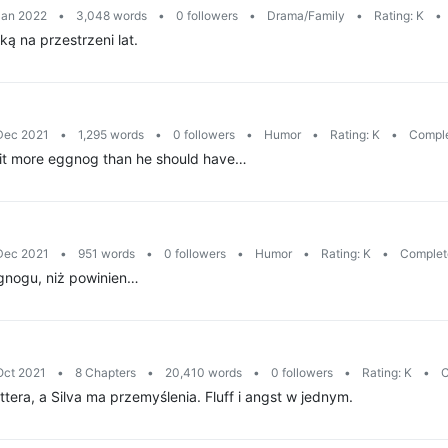
Jan 2022
•
3,048 words
•
0 followers
•
Drama/Family
•
Rating: K
•
ką na przestrzeni lat.
 Dec 2021
•
1,295 words
•
0 followers
•
Humor
•
Rating: K
•
Compl
bit more eggnog than he should have…
 Dec 2021
•
951 words
•
0 followers
•
Humor
•
Rating: K
•
Complet
gnogu, niż powinien…
Oct 2021
•
8 Chapters
•
20,410 words
•
0 followers
•
Rating: K
•
C
tera, a Silva ma przemyślenia. Fluff i angst w jednym.