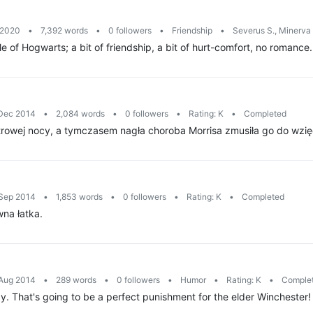
l 2020
•
7,392 words
•
0 followers
•
Friendship
•
Severus S., Minerva
of Hogwarts; a bit of friendship, a bit of hurt-comfort, no romance.
 Dec 2014
•
2,084 words
•
0 followers
•
Rating: K
•
Completed
strowej nocy, a tymczasem nagła choroba Morrisa zmusiła go do wzięc
 Sep 2014
•
1,853 words
•
0 followers
•
Rating: K
•
Completed
wna łatka.
 Aug 2014
•
289 words
•
0 followers
•
Humor
•
Rating: K
•
Comple
. That's going to be a perfect punishment for the elder Winchester!