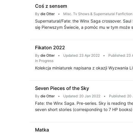
Coś z sensem
By
die Otter
•
Misc. Tv Shows & Supernatural Fanfictio
Supernatural/Fate: the Winx Saga crossover. Saul 
się Pierwszym Świecie, a pomóc mu w tym może s
Fikaton 2022
By
die Otter
•
Updated: 23 Apr 2022
•
Published: 23 
In Progress
Kolekcja miniaturek napisana z okazji Wyzwania L
Seven Pieces of the Sky
By
die Otter
•
Updated: 20 Jan 2022
•
Published: 20
Fate: the Winx Saga. Pre-series. Sky is reading the 
seven short stories (corresponding to 7 HP books)
Matka