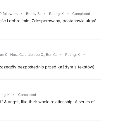
0 followers
•
Bobby S.
•
Rating: K
•
Completed
lność i dobre imię. Zdesperowany, postanawia ukryć
m C., Hoss C., Little Joe C., Ben C.
•
Rating: K
•
- szczegóły bezpośrednio przed każdym z tekstów)
ing: K
•
Completed
 & angst, like their whole relationship. A series of