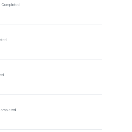
Completed
eted
ed
ompleted