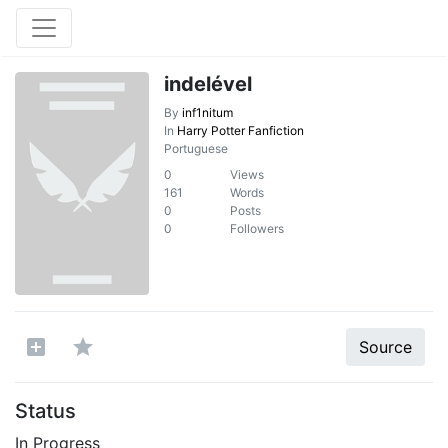
indelével
By
inf1nitum
In
Harry Potter Fanfiction
Portuguese
0
Views
161
Words
0
Posts
0
Followers
Source
Status
In Progress